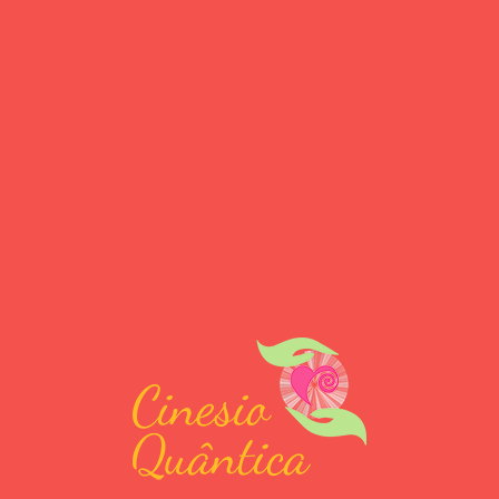
Contato
11 98122-7920
Entre em contato